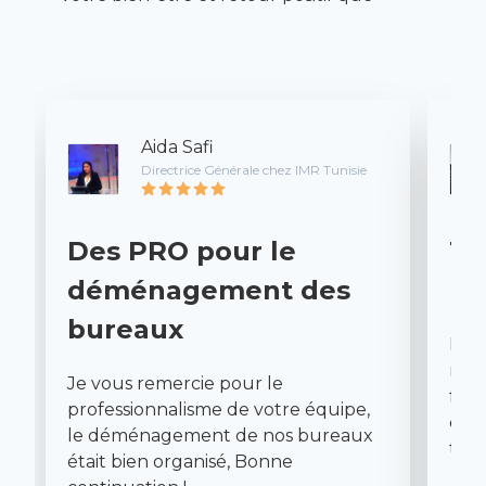
parvient notre plus grande récompense.
Aida Safi
Directrice Générale chez IMR Tunisie
Des PRO pour le
To
déménagement des
la
bureaux
Le 
rapi
Je vous remercie pour le
fait
professionnalisme de votre équipe,
deux
le déménagement de nos bureaux
touj
était bien organisé, Bonne